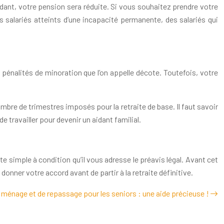
ndant, votre pension sera réduite. Si vous souhaitez prendre votre
s salariés atteints d’une incapacité permanente, des salariés qui
 pénalités de minoration que l’on appelle décote. Toutefois, votre
bre de trimestres imposés pour la retraite de base. Il faut savoir
e travailler pour devenir un aidant familial.
ste simple à condition qu’il vous adresse le préavis légal. Avant cet
 donner votre accord avant de partir à la retraite définitive.
 ménage et de repassage pour les seniors : une aide précieuse !